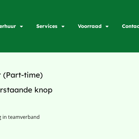
erhuur
Services
Voorraad
Contac
(Part-time)
derstaande knop
g in teamverband