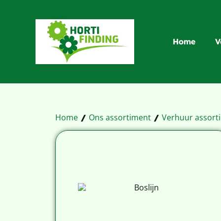
Home
V
Home
Ons assortiment
Verhuur assort
/
/